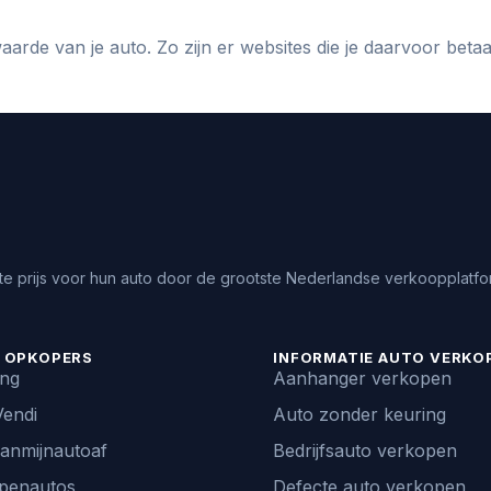
aarde van je auto. Zo zijn er websites die je daarvoor bet
e prijs voor hun auto door de grootste Nederlandse verkoopplatfor
 OPKOPERS
INFORMATIE AUTO VERKO
ing
Aanhanger verkopen
endi
Auto zonder keuring
vanmijnautoaf
Bedrijfsauto verkopen
penautos
Defecte auto verkopen