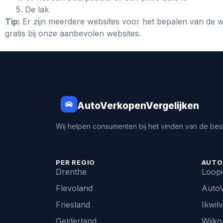
De lak
Tip:
Er zijn meerdere websites voor het bepalen van de w
gratis bij onze aanbevolen websites.
AutoVerkopenVergelijken
Wij helpen consumenten bij het vinden van de best
PER REGIO
AUTO
Drenthe
Loop
Flevoland
AutoV
Friesland
Ikwil
Gelderland
Wijko