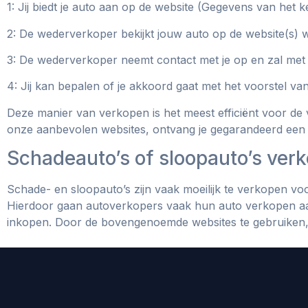
1: Jij biedt je auto aan op de website (Gegevens van het
2: De wederverkoper bekijkt jouw auto op de website(s) 
3: De wederverkoper neemt contact met je op en zal met
4: Jij kan bepalen of je akkoord gaat met het voorstel v
Deze manier van verkopen is het meest efficiënt voor de
onze aanbevolen websites, ontvang je gegarandeerd een
Schadeauto’s of sloopauto’s verk
Schade- en sloopauto’s zijn vaak moeilijk te verkopen voo
Hierdoor gaan autoverkopers vaak hun auto verkopen aa
inkopen. Door de bovengenoemde websites te gebruiken, k