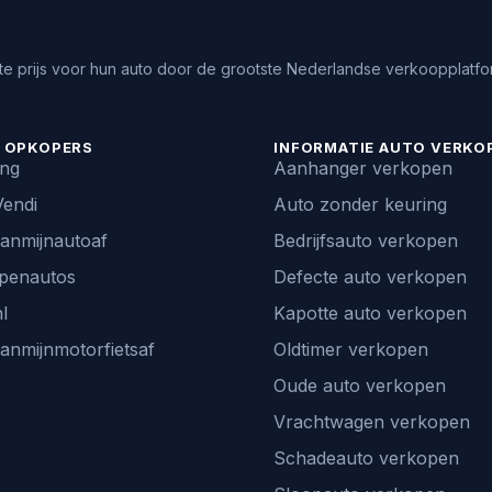
e prijs voor hun auto door de grootste Nederlandse verkoopplatfor
 OPKOPERS
INFORMATIE AUTO VERKO
ing
Aanhanger verkopen
endi
Auto zonder keuring
vanmijnautoaf
Bedrijfsauto verkopen
penautos
Defecte auto verkopen
l
Kapotte auto verkopen
vanmijnmotorfietsaf
Oldtimer verkopen
Oude auto verkopen
Vrachtwagen verkopen
Schadeauto verkopen