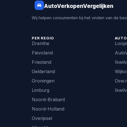
AutoVerkopenVergelijken
Wij helpen consumenten bij het vinden van de best
PER REGIO
AUTO
Drenthe
Loop
Flevoland
AutoV
Friesland
Ikwil
Gelderland
Wijko
Groningen
Osw.n
Limburg
Ikwil
Noord-Brabant
Noord-Holland
Overijssel