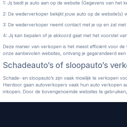
1: Jij biedt je auto aan op de website (Gegevens van het
2: De wederverkoper bekijkt jouw auto op de website(s) 
3: De wederverkoper neemt contact met je op en zal met
4: Jij kan bepalen of je akkoord gaat met het voorstel v
Deze manier van verkopen is het meest efficiënt voor de
onze aanbevolen websites, ontvang je gegarandeerd een
Schadeauto’s of sloopauto’s verk
Schade- en sloopauto’s zijn vaak moeilijk te verkopen voo
Hierdoor gaan autoverkopers vaak hun auto verkopen aa
inkopen. Door de bovengenoemde websites te gebruiken, k