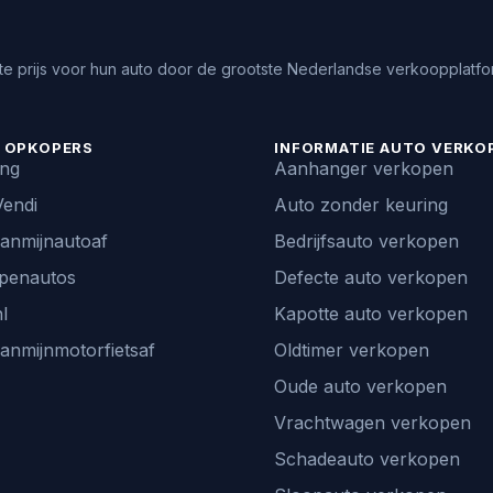
e prijs voor hun auto door de grootste Nederlandse verkoopplatfor
 OPKOPERS
INFORMATIE AUTO VERKO
ing
Aanhanger verkopen
endi
Auto zonder keuring
vanmijnautoaf
Bedrijfsauto verkopen
penautos
Defecte auto verkopen
l
Kapotte auto verkopen
vanmijnmotorfietsaf
Oldtimer verkopen
Oude auto verkopen
Vrachtwagen verkopen
Schadeauto verkopen