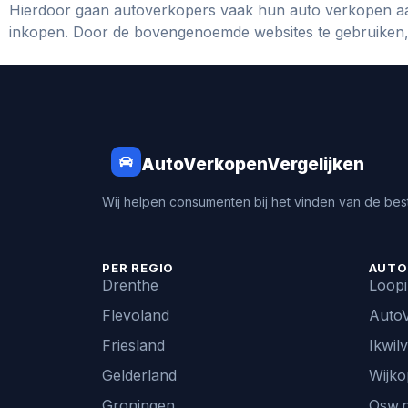
Hierdoor gaan autoverkopers vaak hun auto verkopen aa
inkopen. Door de bovengenoemde websites te gebruiken, k
AutoVerkopenVergelijken
Wij helpen consumenten bij het vinden van de best
PER REGIO
AUTO
Drenthe
Loop
Flevoland
AutoV
Friesland
Ikwil
Gelderland
Wijko
Groningen
Osw.n