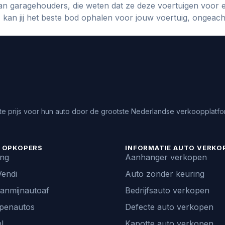
n garagehouders, die weten dat ze deze voertuigen voor 
an jij het beste bod ophalen voor jouw voertuig, ongeach
e prijs voor hun auto door de grootste Nederlandse verkoopplatfor
 OPKOPERS
INFORMATIE AUTO VERKO
ing
Aanhanger verkopen
endi
Auto zonder keuring
vanmijnautoaf
Bedrijfsauto verkopen
penautos
Defecte auto verkopen
l
Kapotte auto verkopen