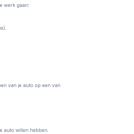
te werk gaan:
s).
pen van je auto op een van
re auto willen hebben.