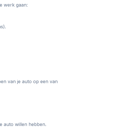
te werk gaan:
s).
pen van je auto op een van
re auto willen hebben.