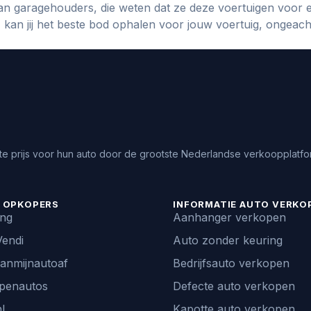
n garagehouders, die weten dat ze deze voertuigen voor 
an jij het beste bod ophalen voor jouw voertuig, ongeach
e prijs voor hun auto door de grootste Nederlandse verkoopplatfor
 OPKOPERS
INFORMATIE AUTO VERKO
ing
Aanhanger verkopen
endi
Auto zonder keuring
vanmijnautoaf
Bedrijfsauto verkopen
penautos
Defecte auto verkopen
l
Kapotte auto verkopen