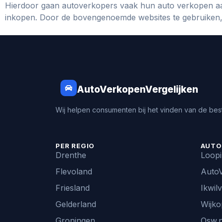
Hierdoor gaan autoverkopers vaak hun auto verkopen aa
inkopen. Door de bovengenoemde websites te gebruiken, k
AutoVerkopenVergelijken
Wij helpen consumenten bij het vinden van de best
PER REGIO
AUTO
Drenthe
Loop
Flevoland
AutoV
Friesland
Ikwil
Gelderland
Wijko
Groningen
Osw.n