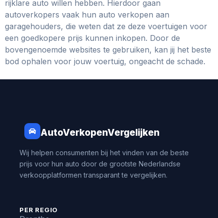
rijklare auto willen hebben. Hierdoor gaan
autoverkopers vaak hun auto verkopen aan
garagehouders, die weten dat ze deze voertuigen voor
een goedkopere prijs kunnen inkopen. Door de
bovengenoemde websites te gebruiken, kan jij het beste
bod ophalen voor jouw voertuig, ongeacht de schade.
AutoVerkopenVergelijken
Wij helpen consumenten bij het vinden van de beste
prijs voor hun auto door de grootste Nederlandse
verkoopplatformen transparant te vergelijken.
PER REGIO